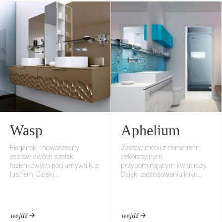
Wasp
Aphelium
Elegancki i nowoczesny
Zestaw mebli z elementem
zestaw dwóch szafek
dekoracyjnym
łazienkowych pod umywalki z
przypominającym kwiat róży.
lustrem. Dzięki...
Dzięki zastosowaniu kliku...
wejdź
wejdź