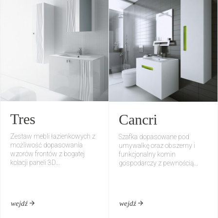
Tres
Cancri
Zestaw mebli łazienkowych z
Szafka dopasowane pod
możliwość dopasowania
umywalkę oraz obszerny i
wzorów frontów z bogatej
funkcjonalny komin
kolacji paneli 3D...
gospodarczy z pewnością...
wejdź
wejdź