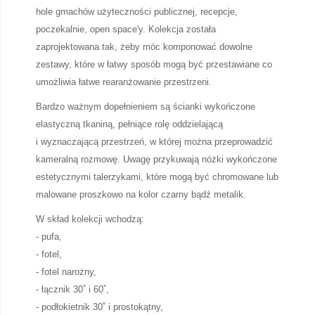
hole gmachów użyteczności publicznej, recepcje,
poczekalnie, open space'y. Kolekcja została
zaprojektowana tak, żeby móc komponować dowolne
zestawy, które w łatwy sposób mogą być przestawiane co
umożliwia łatwe rearanżowanie przestrzeni.
Bardzo ważnym dopełnieniem są ścianki wykończone
elastyczną tkaniną, pełniące rolę oddzielającą
i wyznaczającą przestrzeń, w której można przeprowadzić
kameralną rozmowę. Uwagę przykuwają nóżki wykończone
estetycznymi talerzykami, które mogą być chromowane lub
malowane proszkowo na kolor czarny bądź metalik.
W skład kolekcji wchodzą:
- pufa,
- fotel,
- fotel narożny,
- łącznik 30˚ i 60˚,
- podłokietnik 30˚ i prostokątny,