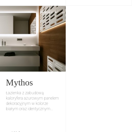
Mythos
Łazienka z zabudową
kaloryfera ażurowym panelem
dekoracyjnym w kolorze
białym oraz identycznym...