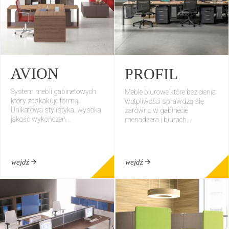
AVION
PROFIL
System mebli gabinetowych
Meble biurowe które bez cienia
który zaskakuje formą.
wątpliwości sprawdzą się
Unikatowa stylistyka, wysoka
zarówno w gabinecie
jakość wykończeń...
menadżera i biurach...
wejdź
wejdź