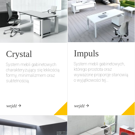
Impuls
Crystal
System mebli gabinetowych,
System mebli gabinetowych
którego prostota oraz
charakteryzujący się lekkością
wyważone proporcje stanowią
formy, minimalizmem oraz
o wyjątkowości tej...
subtelnością.
wejdź
wejdź