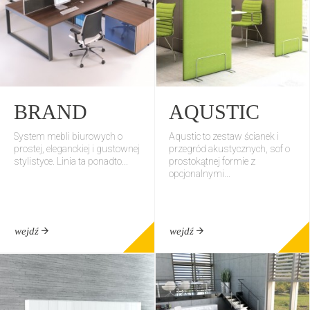
BRAND
AQUSTIC
System mebli biurowych o
Aqustic to zestaw ścianek i
prostej, eleganckiej i gustownej
przegród akustycznych, sof o
stylistyce. Linia ta ponadto...
prostokątnej formie z
opcjonalnymi...
wejdź
wejdź