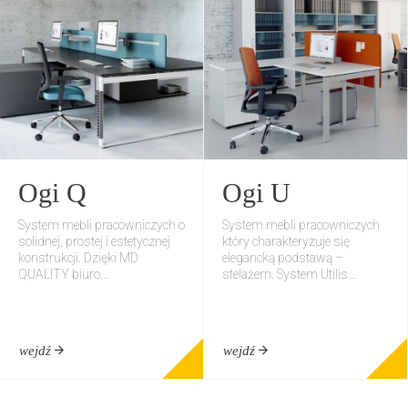
Ogi Q
Ogi U
System mebli pracowniczych o
System mebli pracowniczych
solidnej, prostej i estetycznej
który charakteryzuje się
konstrukcji. Dzięki MD
elegancką podstawą –
QUALITY biuro...
stelażem. System Utilis...
wejdź
wejdź