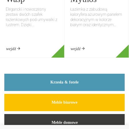
Elegancki i nowoczesny
Łazienka z zabudową
zestaw dwóch szafek
kaloryfera ażurowym panelem
łazienkowych pod umywalki z
dekoracyjnym w kolorze
lustrem. Dzięki...
białym oraz identycznym...
wejdź
wejdź
Krzesła & fotele
Meble biurowe
Meble domowe