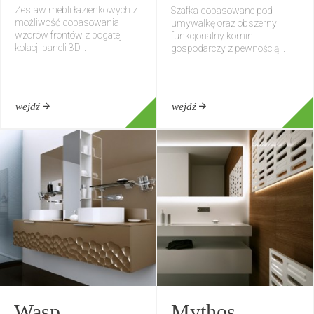
Zestaw mebli łazienkowych z
Szafka dopasowane pod
możliwość dopasowania
umywalkę oraz obszerny i
wzorów frontów z bogatej
funkcjonalny komin
kolacji paneli 3D...
gospodarczy z pewnością...
wejdź
wejdź
Wasp
Mythos