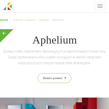
Toggl
navig
Home
/
Kuchnie i Łazienki
/
Łazienki
/
Aphelium
Aphelium
Zestaw mebli z elementem dekoracyjnym przypominającym kwiat róży.
Dzięki zastosowaniu kliku szafek wiszących w dwóch odcieniach
kolorystycznych miejsce najdzie wiele drobiazgów.
Zamów pomiar