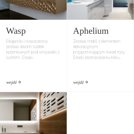
Wasp
Aphelium
Elegancki i nowoczesny
Zestaw mebli z elementem
zestaw dwóch szafek
dekoracyjnym
łazienkowych pod umywalki z
przypominającym kwiat róży.
lustrem. Dzięki...
Dzięki zastosowaniu kliku...
wejdź
wejdź