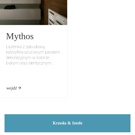
Mythos
Łazienka z zabudową
kaloryfera ażurowym panelem
dekoracyjnym w kolorze
białym oraz identycznym...
wejdź
Krzesła & fotele