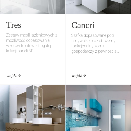
Tres
Cancri
Zestaw mebli łazienkowych z
Szafka dopasowane pod
możliwość dopasowania
umywalkę oraz obszerny i
wzorów frontów z bogatej
funkcjonalny komin
kolacji paneli 3D...
gospodarczy z pewnością...
wejdź
wejdź