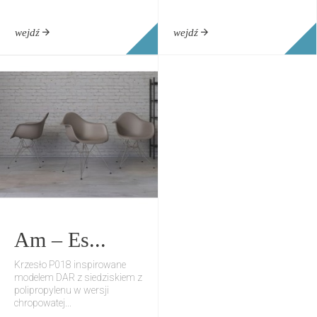
wejdź
wejdź
Am – Es...
Krzesło P018 inspirowane
modelem DAR z siedziskiem z
polipropylenu w wersji
chropowatej...