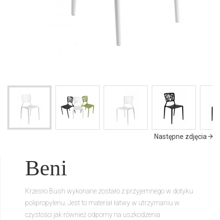
Następne zdjęcia
Beni
Krzesło Bush wykonane zostało z przyjemnego w dotyku
polipropylenu. Jest to materiał łatwy w utrzymaniu w
czystości jak również odporny na uszkodzenia