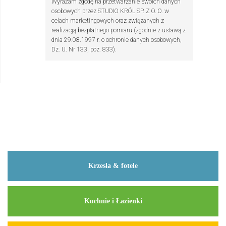
Wyrażam zgodę na przetwarzanie swoich danych
osobowych przez STUDIO KRÓL SP. Z O. O. w
celach marketingowych oraz związanych z
realizacją bezpłatnego pomiaru (zgodnie z ustawą z
dnia 29.08.1997 r. o ochronie danych osobowych,
Dz. U. Nr 133, poz. 833).
Wyślij
Krzesła & fotele
Kuchnie i Łazienki