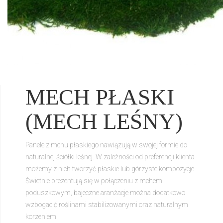
MECH PŁASKI
(MECH LEŚNY)
Panele z mchu płaskiego nawiązują w swojej formie do
naturalnej ściółki leśnej. W zależności od preferencji klienta
możemy z nich tworzyć płaskie lub górzyste kompozycje.
Świetnie prezentują się w połączeniu z mchem
poduszkowym, bajeczne aranżacje można dodatkowo
wzbogacić roślinami stabilizowanymi oraz naturalnym
korzeniem.